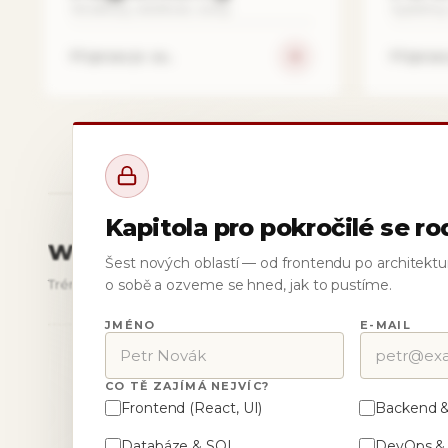
Struktury, složitost, vzory.
Systémy 
Připravuje se…
Připrav
Kapitola pro pokročilé se ro
WEBZI CHALLENGE
Šest nových oblastí — od frontendu po architektu
Tréninková platforma pro budoucí vývojáře.
o sobě a ozveme se hned, jak to pustíme.
JMÉNO
E-MAIL
CO TĚ ZAJÍMÁ NEJVÍC?
Frontend (React, UI)
Backend &
Databáze & SQL
DevOps &