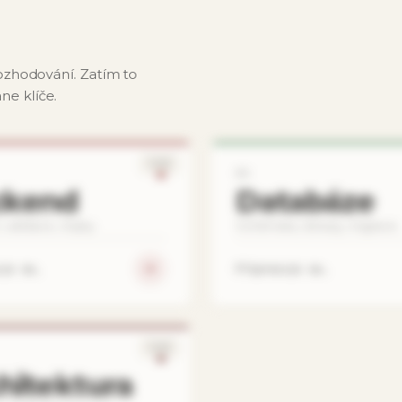
ozhodování. Zatím to
e klíče.
SOON
03
ckend
Databáze
, validace, chyby.
Schémata, dotazy, migrace.
uje se…
Připravuje se…
SOON
hitektura