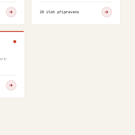
20
úloh připraveno
r ti