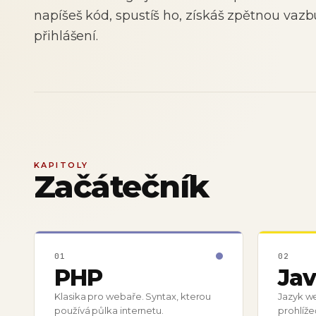
napíšeš kód, spustíš ho, získáš zpětnou vazb
přihlášení.
KAPITOLY
Začátečník
01
02
PHP
Jav
Klasika pro webaře. Syntax, kterou
Jazyk w
používá půlka internetu.
prohlíže