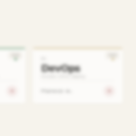
SOON
SOON
04
DevOps
Docker, CI/CD, deploy.
Připravuje se…