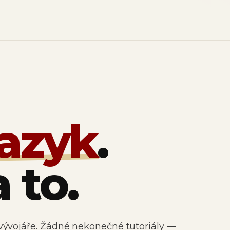
jazyk
.
 to.
vývojáře. Žádné nekonečné tutoriály —