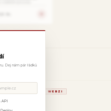
v reálném provozu.
uje se…
dí
ru. Dej nám pár řádků
WEBZI
 API
 Deploy