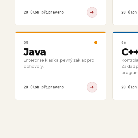
20
úloh připraveno
20
úloh 
05
06
Java
C+
Enterprise klasika, pevný základ pro
Kontrola
pohovory.
Základ 
program
20
úloh připraveno
20
úloh 