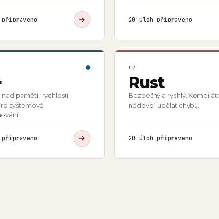
připraveno
20
úloh připraveno
07
+
Rust
 nad pamětí i rychlostí.
Bezpečný a rychlý. Kompiláto
pro systémové
nedovolí udělat chybu.
ování.
připraveno
20
úloh připraveno