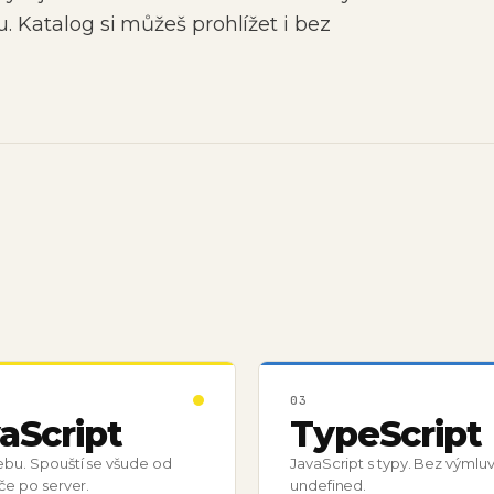
u.
Katalog si můžeš prohlížet i bez
03
aScript
TypeScript
ebu. Spouští se všude od
JavaScript s typy. Bez výmlu
če po server.
undefined.