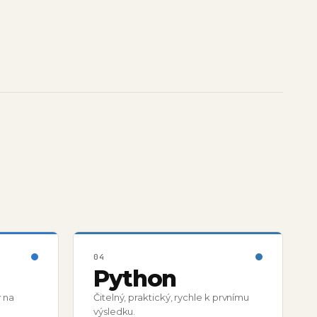
04
Python
v na
Čitelný, praktický, rychle k prvnímu
výsledku.