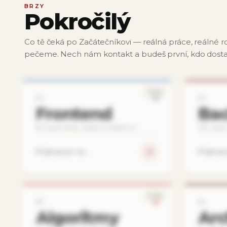
BRZY
Pokročilý
Co tě čeká po Začátečníkovi — reálná práce, reálné r
pečeme. Nech nám kontakt a budeš první, kdo dostan
SOON
01
02
Frontend
Ba
Komponenty, state a reálné UI.
API, auth
Připravuje se…
Připrav
SOON
05
06
Algoritmy
Arc